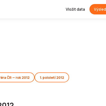
Vložit data
Výsled
féra ČR — rok 2012
1. pololetí 2012
2012