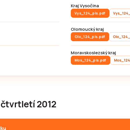
Kraj Vysočina
Vys_124_pls.pdf
Vys_124_
Olomoucký kraj
Olo_124_pls.pdf
Olo_124_
Moravskoslezský kraj
Mos_124_pls.pdf
Mos_124
 čtvrtletí 2012
lku