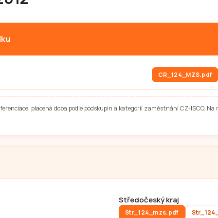
lku
CR_124_MZS.pdf
diferenciace, placená doba podle podskupin a kategorií zaměstnání CZ-ISCO. Na 
Středočeský kraj
Str_124_mzs.pdf
Str_124