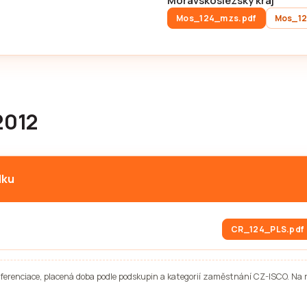
Moravskoslezský kraj
Mos_124_mzs.pdf
Mos_12
2012
lku
CR_124_PLS.pdf
diferenciace, placená doba podle podskupin a kategorií zaměstnání CZ-ISCO. Na 