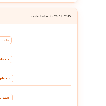
Výsledky ke dni 20. 12. 2015
ls.xls
ls.xls
pls.xls
ls.xls