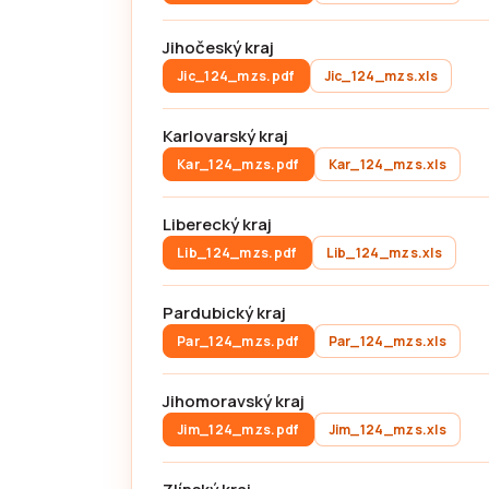
Jihočeský kraj
Jic_124_mzs.pdf
Jic_124_mzs.xls
Karlovarský kraj
Kar_124_mzs.pdf
Kar_124_mzs.xls
Liberecký kraj
Lib_124_mzs.pdf
Lib_124_mzs.xls
Pardubický kraj
Par_124_mzs.pdf
Par_124_mzs.xls
Jihomoravský kraj
Jim_124_mzs.pdf
Jim_124_mzs.xls