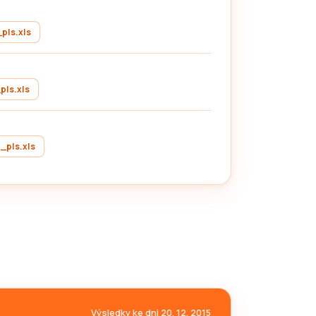
pls.xls
pls.xls
_pls.xls
Výsledky ke dni 20. 12. 2015