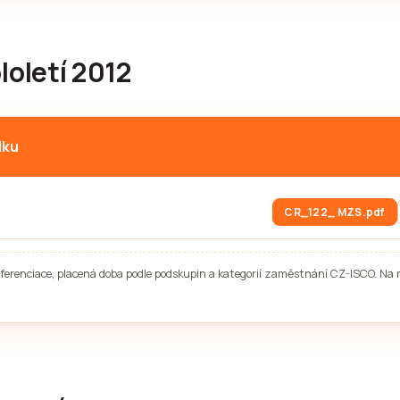
loletí 2012
lku
CR_122_ MZS.pdf
diferenciace, placená doba podle podskupin a kategorií zaměstnání CZ-ISCO. Na 