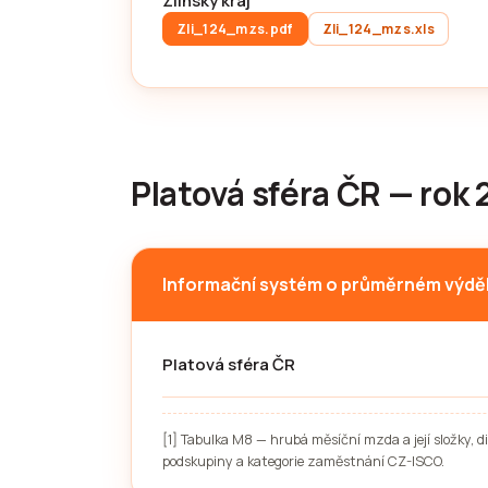
Zlínský kraj
Zli_124_mzs.pdf
Zli_124_mzs.xls
Platová sféra ČR — rok 
Informační systém o průměrném výdě
Platová sféra ČR
[1] Tabulka M8 — hrubá měsíční mzda a její složky, 
podskupiny a kategorie zaměstnání CZ-ISCO.