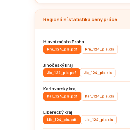
Regionální statistika ceny práce
Hlavní město Praha
Pra_124_pls.pdf
Pra_124_pls.xls
Jihočeský kraj
Jic_124_pls.pdf
Jic_124_pls.xls
Karlovarský kraj
Kar_124_pls.pdf
Kar_124_pls.xls
Liberecký kraj
Lib_124_pls.pdf
Lib_124_pls.xls