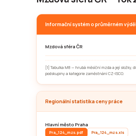
Informační systém o průměrném výdě
Mzdová sféra ČR
[1] Tabulka M8 — hrubá měsíční mzda a její složky, 
podskupiny a kategorie zaměstnání CZ-ISCO.
Regionální statistika ceny práce
Hlavní město Praha
Pra_124_mzs.pdf
Pra_124_mzs.xls