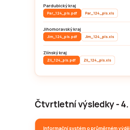
Pardubický kraj
Par_124_pls.pdf
Par_124_pls.xls
Jihomoravský kraj
Jim_124_pls.pdf
Jim_124_pls.xls
Zlínský kraj
Zli_124_pls.pdf
Zli_124_pls.xls
Čtvrtletní výsledky - 4.
Informační systém o průměrném výdě