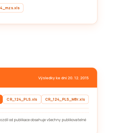
4_mzs.xls
Výsledky ke dni 20. 12. 2015
CR_124_PLS.xls
CR_124_PLS_M8r.xls
rozdíl od publikace obsahuje všechny publikovatelné