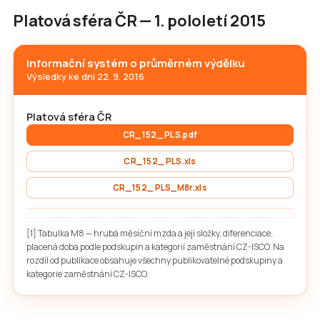
Platová sféra ČR — 1. pololetí 2015
Informační systém o průměrném výdělku
Výsledky ke dni 22. 9. 2016
Platová sféra ČR
CR_152_ PLS.pdf
CR_152_ PLS.xls
CR_152_ PLS_M8r.xls
[1] Tabulka M8 — hrubá měsíční mzda a její složky, diferenciace,
placená doba podle podskupin a kategorií zaměstnání CZ-ISCO. Na
rozdíl od publikace obsahuje všechny publikovatelné podskupiny a
kategorie zaměstnání CZ-ISCO.