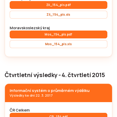
Zli_154_pls.pdf
Zli_154_pls.xls
Moravskoslezský kraj
Mos_154_pls.pdf
Mos_154_pls.xls
Čtvrtletní výsledky - 4. čtvrtletí 2015
Informační systém o průměrném výdělku
Výsledky ke dni 22. 3. 2017
ČR Celkem
CR_154.pdf