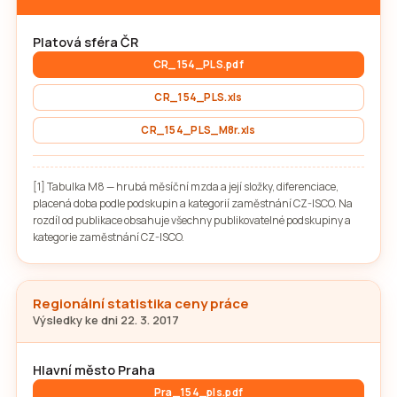
Platová sféra ČR
CR_154_PLS.pdf
CR_154_PLS.xls
CR_154_PLS_M8r.xls
[1] Tabulka M8 — hrubá měsíční mzda a její složky, diferenciace,
placená doba podle podskupin a kategorií zaměstnání CZ-ISCO. Na
rozdíl od publikace obsahuje všechny publikovatelné podskupiny a
kategorie zaměstnání CZ-ISCO.
Regionální statistika ceny práce
Výsledky ke dni 22. 3. 2017
Hlavní město Praha
Pra_154_pls.pdf