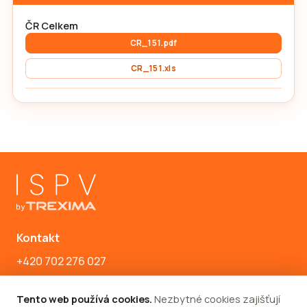
ČR Celkem
CR_151.pdf
CR_151.xls
Kontakt
+420 702 276 027
ispv@trexima.cz
Tento web používá cookies.
Nezbytné cookies zajišťují
Všeobecné obchodní podmínky