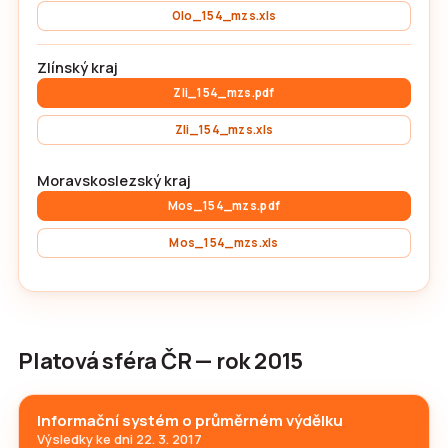
Olo_154_mzs.xls
Zlínský kraj
Zli_154_mzs.pdf
Zli_154_mzs.xls
Moravskoslezský kraj
Mos_154_mzs.pdf
Mos_154_mzs.xls
Platová sféra ČR — rok 2015
Informační systém o průměrném výdělku
Výsledky ke dni 22. 3. 2017