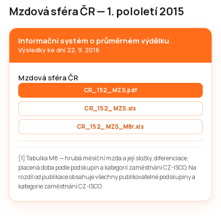
Mzdová sféra ČR — 1. pololetí 2015
Informační systém o průměrném výdělku
Výsledky ke dni 22. 9. 2016
Mzdová sféra ČR
CR_152_ MZS.pdf
CR_152_ MZS.xls
CR_152_ MZS_M8r.xls
[1] Tabulka M8 — hrubá měsíční mzda a její složky, diferenciace,
placená doba podle podskupin a kategorií zaměstnání CZ-ISCO. Na
rozdíl od publikace obsahuje všechny publikovatelné podskupiny a
kategorie zaměstnání CZ-ISCO.