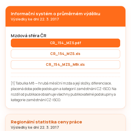
Informační systém o průměrném výdělku
Výsledky ke dni 22. 3. 2017
Mzdová sféra ČR
CR_154_MZS.pdf
CR_154_MZS.xls
CR_154_MZS_M8r.xls
[1] Tabulka M8 — hrubá měsíční mzda a její složky, diferenciace,
placená doba podle podskupin a kategorií zaměstnání CZ-ISCO. Na
rozdíl od publikace obsahuje všechny publikovatelné podskupiny a
kategorie zaměstnání CZ-ISCO.
Regionální statistika ceny práce
Výsledky ke dni 22. 3. 2017