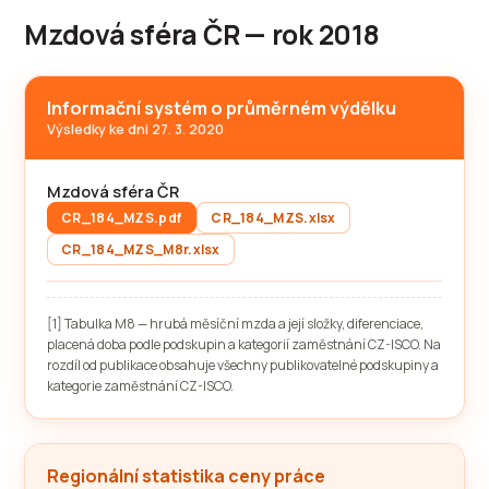
Mzdová sféra ČR — rok 2018
Informační systém o průměrném výdělku
Výsledky ke dni 27. 3. 2020
Mzdová sféra ČR
CR_184_MZS.pdf
CR_184_MZS.xlsx
CR_184_MZS_M8r.xlsx
[1] Tabulka M8 — hrubá měsíční mzda a její složky, diferenciace,
placená doba podle podskupin a kategorií zaměstnání CZ-ISCO. Na
rozdíl od publikace obsahuje všechny publikovatelné podskupiny a
kategorie zaměstnání CZ-ISCO.
Regionální statistika ceny práce