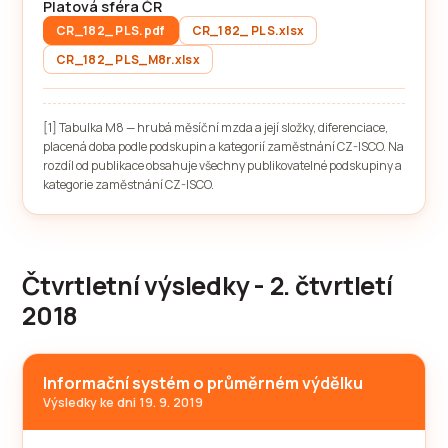
Platová sféra ČR
CR_182_ PLS.pdf
CR_182_ PLS.xlsx
CR_182_ PLS_M8r.xlsx
[1] Tabulka M8 — hrubá měsíční mzda a její složky, diferenciace,
placená doba podle podskupin a kategorií zaměstnání CZ-ISCO. Na
rozdíl od publikace obsahuje všechny publikovatelné podskupiny a
kategorie zaměstnání CZ-ISCO.
Čtvrtletní výsledky - 2. čtvrtletí
2018
Informační systém o průměrném výdělku
Výsledky ke dni 19. 9. 2019