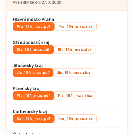
Výsledky ke dni 27. 3. 2020
Hlavní město Praha
Pra_184_mzs.pdf
Pra_184_mzs.xlsx
Středočeský kraj
Str_184_mzs.pdf
Str_184_mzs.xlsx
Jihočeský kraj
Jic_184_mzs.pdf
Jic_184_mzs.xlsx
Plzeňský kraj
Plz_184_mzs.pdf
Plz_184_mzs.xlsx
Karlovarský kraj
Kar_184_mzs.pdf
Kar_184_mzs.xlsx