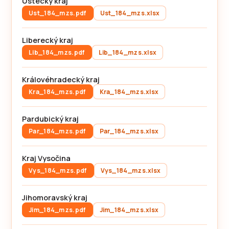
Ústecký kraj
Ust_184_mzs.pdf
Ust_184_mzs.xlsx
Liberecký kraj
Lib_184_mzs.pdf
Lib_184_mzs.xlsx
Královéhradecký kraj
Kra_184_mzs.pdf
Kra_184_mzs.xlsx
Pardubický kraj
Par_184_mzs.pdf
Par_184_mzs.xlsx
Kraj Vysočina
Vys_184_mzs.pdf
Vys_184_mzs.xlsx
Jihomoravský kraj
Jim_184_mzs.pdf
Jim_184_mzs.xlsx