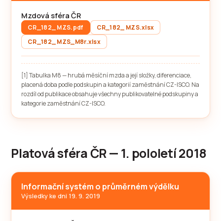
Mzdová sféra ČR
CR_182_ MZS.pdf
CR_182_ MZS.xlsx
CR_182_ MZS_M8r.xlsx
[1] Tabulka M8 — hrubá měsíční mzda a její složky, diferenciace,
placená doba podle podskupin a kategorií zaměstnání CZ-ISCO. Na
rozdíl od publikace obsahuje všechny publikovatelné podskupiny a
kategorie zaměstnání CZ-ISCO.
Platová sféra ČR — 1. pololetí 2018
Informační systém o průměrném výdělku
Výsledky ke dni 19. 9. 2019