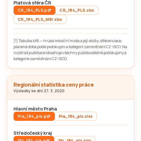
Platová sféra ČR
CR_184_PLS.pdf
CR_184_PLS.xlsx
CR_184_PLS_M8r.xlsx
[1] Tabulka M8 — hrubá měsíční mzda a její složky, diferenciace,
placená doba podle podskupin a kategorií zaměstnání CZ-ISCO. Na
rozdíl od publikace obsahuje všechny publikovatelné podskupiny a
kategorie zaměstnání CZ-ISCO.
Regionální statistika ceny práce
Výsledky ke dni 27. 3. 2020
Hlavní město Praha
Pra_184_pls.pdf
Pra_184_pls.xlsx
Středočeský kraj
Str_184_pls.pdf
Str_184_pls.xlsx