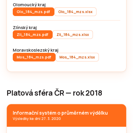
Olomoucký kraj
Olo_184_mzs.pdf
Olo_184_mzs.xlsx
Zlínský kraj
Zli_184_mzs.pdf
Zli_184_mzs.xlsx
Moravskoslezský kraj
Mos_184_mzs.pdf
Mos_184_mzs.xlsx
Platová sféra ČR — rok 2018
Informační systém o průměrném výdělku
Výsledky ke dni 27. 3. 2020