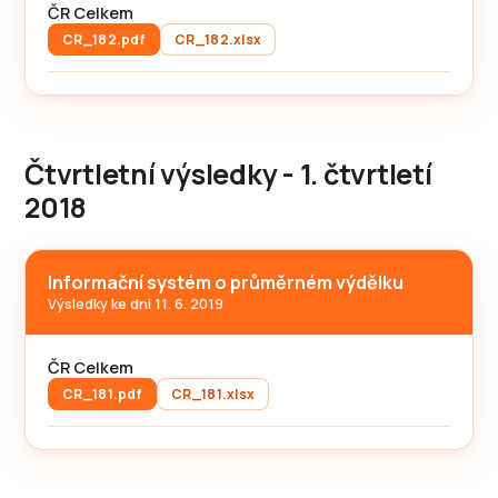
ČR Celkem
CR_182.pdf
CR_182.xlsx
Čtvrtletní výsledky - 1. čtvrtletí
2018
Informační systém o průměrném výdělku
Výsledky ke dni 11. 6. 2019
ČR Celkem
CR_181.pdf
CR_181.xlsx