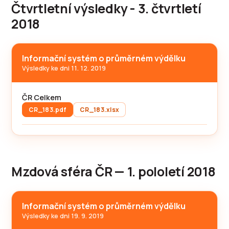
Čtvrtletní výsledky - 3. čtvrtletí
2018
Informační systém o průměrném výdělku
Výsledky ke dni 11. 12. 2019
ČR Celkem
CR_183.pdf
CR_183.xlsx
Mzdová sféra ČR — 1. pololetí 2018
Informační systém o průměrném výdělku
Výsledky ke dni 19. 9. 2019