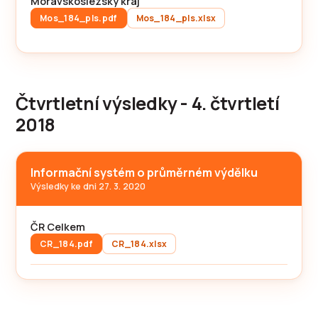
Moravskoslezský kraj
Mos_184_pls.pdf
Mos_184_pls.xlsx
Čtvrtletní výsledky - 4. čtvrtletí
2018
Informační systém o průměrném výdělku
Výsledky ke dni 27. 3. 2020
ČR Celkem
CR_184.pdf
CR_184.xlsx