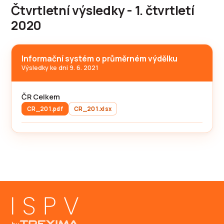
Čtvrtletní výsledky - 1. čtvrtletí
2020
Informační systém o průměrném výdělku
Výsledky ke dni 9. 6. 2021
ČR Celkem
CR_201.pdf
CR_201.xlsx