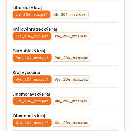
Liberecký kraj
Lib_204_mzs.pdf
Lib_204_mzs.xlsx
Královéhradecký kraj
Kra_204_mzs.pdf
Kra_204_mzs.xlsx
Pardubický kraj
Par_204_mzs.pdf
Par_204_mzs.xlsx
Kraj Vysočina
Vys_204_mzs.pdf
Vys_204_mzs.xlsx
Jihomoravský kraj
Jim_204_mzs.pdf
Jim_204_mzs.xlsx
Olomoucký kraj
Olo_204_mzs.pdf
Olo_204_mzs.xlsx