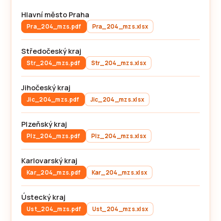
Hlavní město Praha
Pra_204_mzs.pdf
Pra_204_mzs.xlsx
Středočeský kraj
Str_204_mzs.pdf
Str_204_mzs.xlsx
Jihočeský kraj
Jic_204_mzs.pdf
Jic_204_mzs.xlsx
Plzeňský kraj
Plz_204_mzs.pdf
Plz_204_mzs.xlsx
Karlovarský kraj
Kar_204_mzs.pdf
Kar_204_mzs.xlsx
Ústecký kraj
Ust_204_mzs.pdf
Ust_204_mzs.xlsx