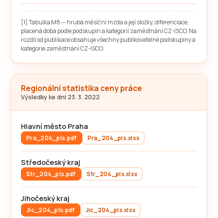
[1] Tabulka M8 — hrubá měsíční mzda a její složky, diferenciace,
placená doba podle podskupin a kategorií zaměstnání CZ-ISCO. Na
rozdíl od publikace obsahuje všechny publikovatelné podskupiny a
kategorie zaměstnání CZ-ISCO.
Regionální statistika ceny práce
Výsledky ke dni 23. 3. 2022
Hlavní město Praha
Pra_204_pls.pdf
Pra_204_pls.xlsx
Středočeský kraj
Str_204_pls.pdf
Str_204_pls.xlsx
Jihočeský kraj
Jic_204_pls.pdf
Jic_204_pls.xlsx