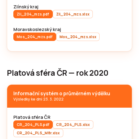
Zlínský kraj
Zli_204_mzs.pdf
Zli_204_mzs.xlsx
Moravskoslezský kraj
Mos_204_mzs.pdf
Mos_204_mzs.xlsx
Platová sféra ČR — rok 2020
Informační systém o průměrném výdělku
Výsledky ke dni 23. 3. 2022
Platová sféra ČR
CR_204_PLS.pdf
CR_204_PLS.xlsx
CR_204_PLS_M8r.xlsx