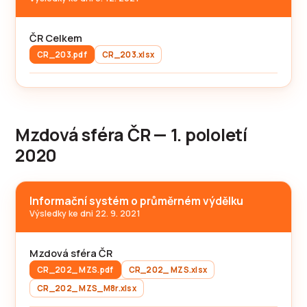
ČR Celkem
CR_203.pdf
CR_203.xlsx
Mzdová sféra ČR — 1. pololetí
2020
Informační systém o průměrném výdělku
Výsledky ke dni 22. 9. 2021
Mzdová sféra ČR
CR_202_ MZS.pdf
CR_202_ MZS.xlsx
CR_202_ MZS_M8r.xlsx