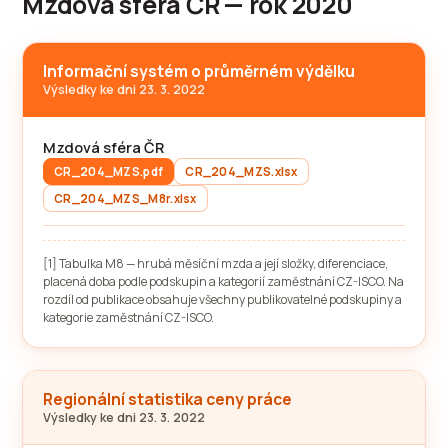
Mzdová sféra ČR — rok 2020
Informační systém o průměrném výdělku
Výsledky ke dni 23. 3. 2022
Mzdová sféra ČR
CR_204_MZS.pdf
CR_204_MZS.xlsx
CR_204_MZS_M8r.xlsx
[1] Tabulka M8 — hrubá měsíční mzda a její složky, diferenciace,
placená doba podle podskupin a kategorií zaměstnání CZ-ISCO. Na
rozdíl od publikace obsahuje všechny publikovatelné podskupiny a
kategorie zaměstnání CZ-ISCO.
Regionální statistika ceny práce
Výsledky ke dni 23. 3. 2022