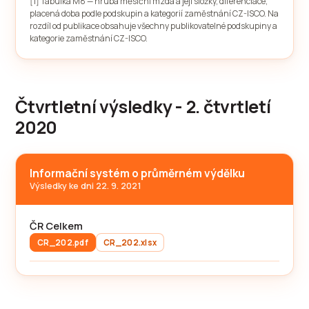
[1] Tabulka M8 — hrubá měsíční mzda a její složky, diferenciace,
placená doba podle podskupin a kategorií zaměstnání CZ-ISCO. Na
rozdíl od publikace obsahuje všechny publikovatelné podskupiny a
kategorie zaměstnání CZ-ISCO.
Čtvrtletní výsledky - 2. čtvrtletí
2020
Informační systém o průměrném výdělku
Výsledky ke dni 22. 9. 2021
ČR Celkem
CR_202.pdf
CR_202.xlsx