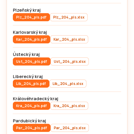
Plzeňský kraj
Plz_204_pls.pdf
Plz_204_pls.xlsx
Karlovarský kraj
Kar_204_pls.pdf
Kar_204_pls.xlsx
Ústecký kraj
Ust_204_pls.pdf
Ust_204_pls.xlsx
Liberecký kraj
Lib_204_pls.pdf
Lib_204_pls.xlsx
Královéhradecký kraj
Kra_204_pls.pdf
Kra_204_pls.xlsx
Pardubický kraj
Par_204_pls.pdf
Par_204_pls.xlsx