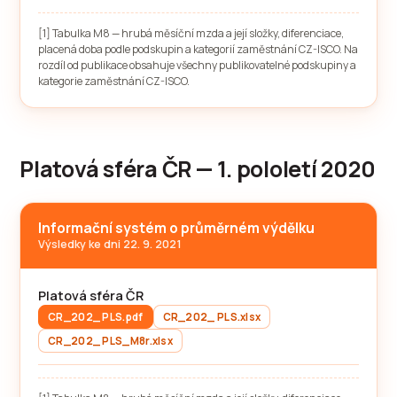
[1] Tabulka M8 — hrubá měsíční mzda a její složky, diferenciace,
placená doba podle podskupin a kategorií zaměstnání CZ-ISCO. Na
rozdíl od publikace obsahuje všechny publikovatelné podskupiny a
kategorie zaměstnání CZ-ISCO.
Platová sféra ČR — 1. pololetí 2020
Informační systém o průměrném výdělku
Výsledky ke dni 22. 9. 2021
Platová sféra ČR
CR_202_ PLS.pdf
CR_202_ PLS.xlsx
CR_202_ PLS_M8r.xlsx