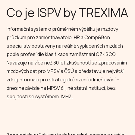
Co je ISPV by TREXIMA
Informační systém o průměrném výdělku je mzdový
průzkum pro zaměstnavatele, HR a Comp&Ben
specialisty postavený na reálně vyplacených mzdách
podle profesí dle klasifikace zaměstnání CZ-ISCO.
Navazuje na více než 30 let zkušeností se zpracováním
mzdových dat pro MPSV a ČSÚ a představuje největší
zdroj informací pro strategické řízení odměňování –
dnes nezávisle na MPSV či jiné státní instituci, bez
spojitosti se systémem JMHZ.