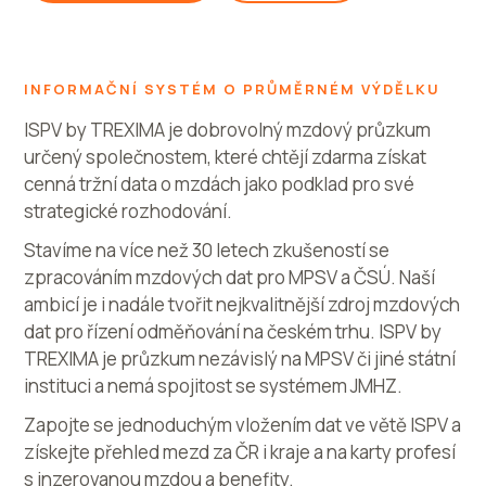
INFORMAČNÍ SYSTÉM O PRŮMĚRNÉM VÝDĚLKU
ISPV by TREXIMA je dobrovolný mzdový průzkum
určený společnostem, které chtějí zdarma získat
cenná tržní data o mzdách jako podklad pro své
strategické rozhodování.
Stavíme na více než 30 letech zkušeností se
zpracováním mzdových dat pro MPSV a ČSÚ. Naší
ambicí je i nadále tvořit nejkvalitnější zdroj mzdových
dat pro řízení odměňování na českém trhu. ISPV by
TREXIMA je průzkum nezávislý na MPSV či jiné státní
instituci a nemá spojitost se systémem JMHZ.
Zapojte se jednoduchým vložením dat ve větě ISPV a
získejte přehled mezd za ČR i kraje a na karty profesí
s inzerovanou mzdou a benefity.