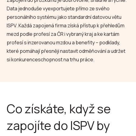
Zapojení do průzkumu je dobrovolné, snadné a rychlé.
Data jednoduše vyexportujete přímo ze svého
personálního systému jako standardní datovou větu
ISPV. Každá zapojená firma získá přístup k přehledům
mezd podle profesí za ČR i vybraný kraj a ke kartám
profesí s inzerovanou mzdou a benefity – podklady,
které pomáhají přesněji nastavit odměňování a udržet
si konkurenceschopnost na trhu práce.
Co získáte, když se
zapojíte do ISPV by