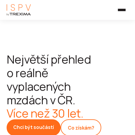
Největší přehled
o reálně
vyplacených
mzdách v ČR.
Více než 30 let.
Chci být součástí
Co získám?