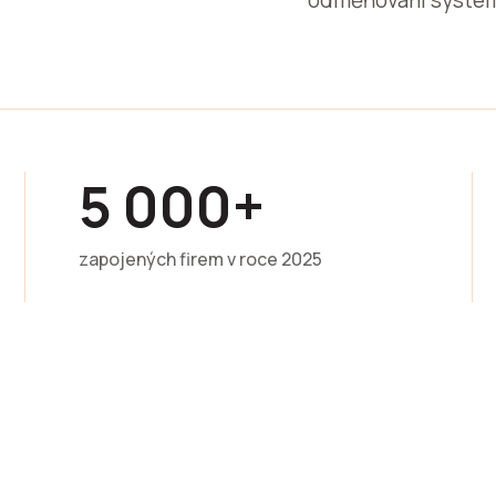
odměňování system
5 000+
zapojených firem v roce 2025