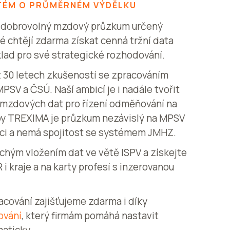
TÉM O PRŮMĚRNÉM VÝDĚLKU
e dobrovolný mzdový průzkum určený
 chtějí zdarma získat cenná tržní data
lad pro své strategické rozhodování.
ž 30 letech zkušeností se zpracováním
SV a ČSÚ. Naší ambicí je i nadále tvořit
j mzdových dat pro řízení odměňování na
by TREXIMA je průzkum nezávislý na MPSV
ituci a nemá spojitost se systémem JMHZ.
chým vložením dat ve větě ISPV a získejte
i kraje a na karty profesí s inzerovanou
racování zajišťujeme zdarma i díky
ování
, který firmám pomáhá nastavit