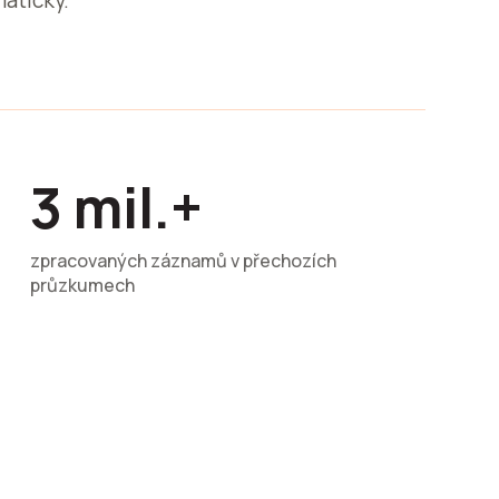
aticky.
3 mil.+
zpracovaných záznamů v přechozích
průzkumech