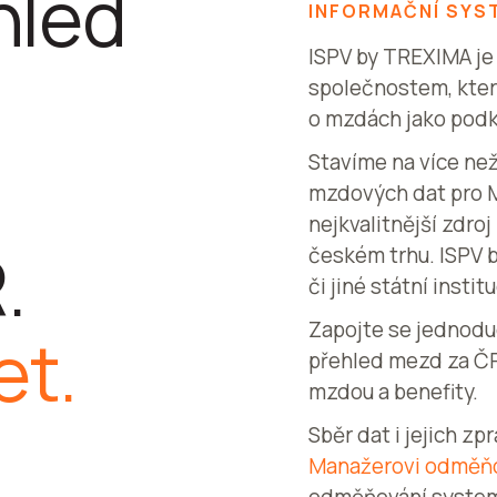
hled
INFORMAČNÍ SYS
ISPV by TREXIMA j
společnostem, které
o mzdách jako podk
Stavíme na více ne
mzdových dat pro MP
nejkvalitnější zdro
.
českém trhu. ISPV 
či jiné státní inst
Zapojte se jednodu
et.
přehled mezd za ČR 
mzdou a benefity.
Sběr dat i jejich zp
Manažerovi odměň