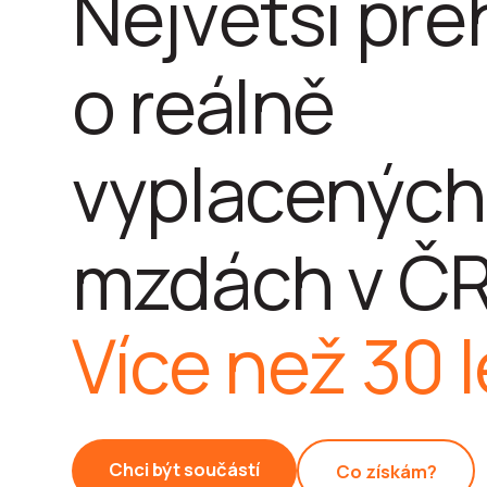
Největší pře
o reálně
vyplacených
mzdách v ČR
Více než 30 l
Chci být součástí
Co získám?