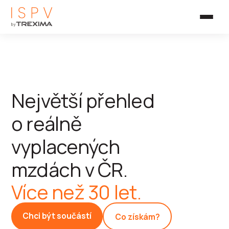
Největší přehled
o reálně
vyplacených
mzdách v ČR.
Více než 30 let.
Chci být součástí
Co získám?