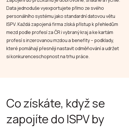
Zapojení do průzkumu je dobrovolné, snadné a rychlé.
Data jednoduše vyexportujete přímo ze svého
personálního systému jako standardní datovou větu
ISPV. Každá zapojená firma získá přístup k přehledům
mezd podle profesí za ČR i vybraný kraj a ke kartám
profesí s inzerovanou mzdou a benefity – podklady,
které pomáhají přesněji nastavit odměňování a udržet
si konkurenceschopnost na trhu práce.
Co získáte, když se
zapojíte do ISPV by