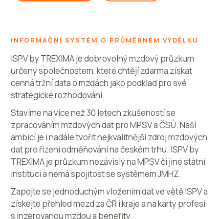
INFORMAČNÍ SYSTÉM O PRŮMĚRNÉM VÝDĚLKU
ISPV by TREXIMA je dobrovolný mzdový průzkum
určený společnostem, které chtějí zdarma získat
cenná tržní data o mzdách jako podklad pro své
strategické rozhodování.
Stavíme na více než 30 letech zkušeností se
zpracováním mzdových dat pro MPSV a ČSÚ. Naší
ambicí je i nadále tvořit nejkvalitnější zdroj mzdových
dat pro řízení odměňování na českém trhu. ISPV by
TREXIMA je průzkum nezávislý na MPSV či jiné státní
instituci a nemá spojitost se systémem JMHZ.
Zapojte se jednoduchým vložením dat ve větě ISPV a
získejte přehled mezd za ČR i kraje a na karty profesí
s inzerovanou mzdou a benefity.