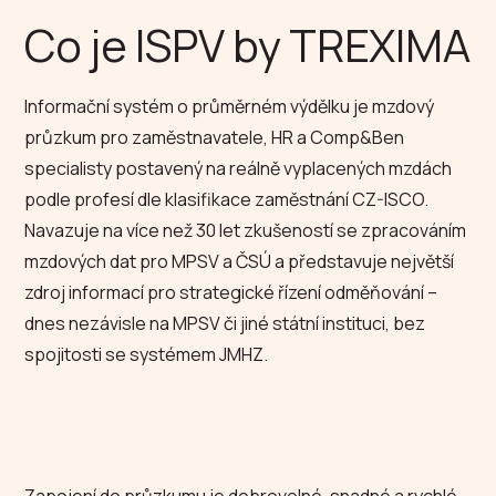
Co je ISPV by TREXIMA
Informační systém o průměrném výdělku je mzdový
průzkum pro zaměstnavatele, HR a Comp&Ben
specialisty postavený na reálně vyplacených mzdách
podle profesí dle klasifikace zaměstnání CZ-ISCO.
Navazuje na více než 30 let zkušeností se zpracováním
mzdových dat pro MPSV a ČSÚ a představuje největší
zdroj informací pro strategické řízení odměňování –
dnes nezávisle na MPSV či jiné státní instituci, bez
spojitosti se systémem JMHZ.