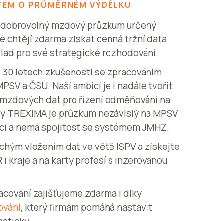
TÉM O PRŮMĚRNÉM VÝDĚLKU
e dobrovolný mzdový průzkum určený
 chtějí zdarma získat cenná tržní data
lad pro své strategické rozhodování.
ž 30 letech zkušeností se zpracováním
SV a ČSÚ. Naší ambicí je i nadále tvořit
j mzdových dat pro řízení odměňování na
by TREXIMA je průzkum nezávislý na MPSV
ituci a nemá spojitost se systémem JMHZ.
chým vložením dat ve větě ISPV a získejte
i kraje a na karty profesí s inzerovanou
racování zajišťujeme zdarma i díky
ování
, který firmám pomáhá nastavit