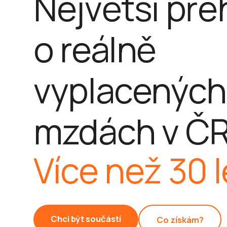
Největší pře
o reálně
vyplacených
mzdách v ČR
Více než 30 l
Chci být součástí
Co získám?