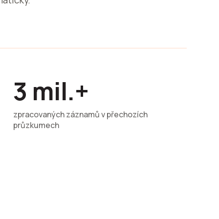
aticky.
3 mil.+
zpracovaných záznamů v přechozích
průzkumech