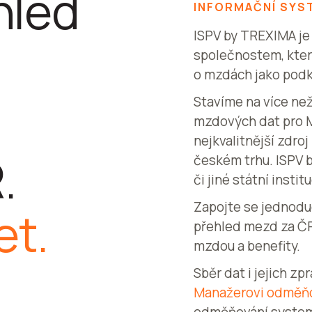
hled
INFORMAČNÍ SYS
ISPV by TREXIMA j
společnostem, které
o mzdách jako podk
Stavíme na více ne
mzdových dat pro MP
nejkvalitnější zdro
.
českém trhu. ISPV 
či jiné státní inst
Zapojte se jednodu
et.
přehled mezd za ČR 
mzdou a benefity.
Sběr dat i jejich zp
Manažerovi odměň