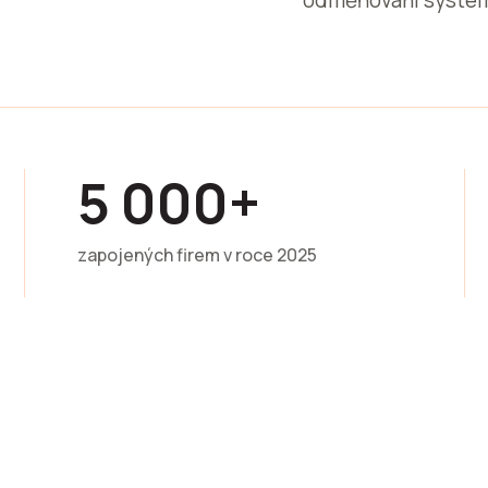
odměňování system
5 000+
zapojených firem v roce 2025