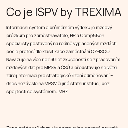
Co je ISPV by TREXIMA
Informační systém o průměrném výdělku je mzdový
průzkum pro zaměstnavatele, HR a Comp&Ben
specialisty postavený na reálně vyplacených mzdách
podle profesí dle klasifikace zaměstnání CZ-ISCO.
Navazuje na více než 30 let zkušeností se zpracováním
mzdových dat pro MPSV a ČSÚ a představuje největší
zdroj informací pro strategické řízení odměňování –
dnes nezávisle na MPSV či jiné státní instituci, bez
spojitosti se systémem JMHZ.