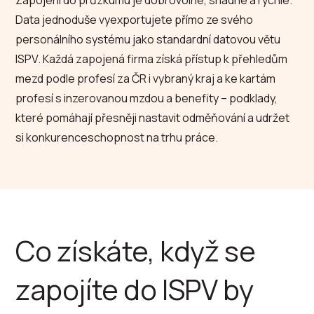
Zapojení do průzkumu je dobrovolné, snadné a rychlé.
Data jednoduše vyexportujete přímo ze svého
personálního systému jako standardní datovou větu
ISPV. Každá zapojená firma získá přístup k přehledům
mezd podle profesí za ČR i vybraný kraj a ke kartám
profesí s inzerovanou mzdou a benefity – podklady,
které pomáhají přesněji nastavit odměňování a udržet
si konkurenceschopnost na trhu práce.
Co získáte, když se
zapojíte do ISPV by