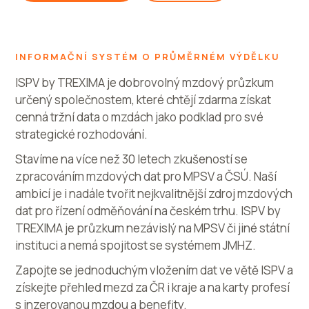
INFORMAČNÍ SYSTÉM O PRŮMĚRNÉM VÝDĚLKU
ISPV by TREXIMA je dobrovolný mzdový průzkum
určený společnostem, které chtějí zdarma získat
cenná tržní data o mzdách jako podklad pro své
strategické rozhodování.
Stavíme na více než 30 letech zkušeností se
zpracováním mzdových dat pro MPSV a ČSÚ. Naší
ambicí je i nadále tvořit nejkvalitnější zdroj mzdových
dat pro řízení odměňování na českém trhu. ISPV by
TREXIMA je průzkum nezávislý na MPSV či jiné státní
instituci a nemá spojitost se systémem JMHZ.
Zapojte se jednoduchým vložením dat ve větě ISPV a
získejte přehled mezd za ČR i kraje a na karty profesí
s inzerovanou mzdou a benefity.