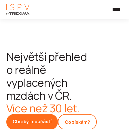
Největší přehled
o reálně
vyplacených
mzdách v ČR.
Více než 30 let.
Chci být součástí
Co získám?